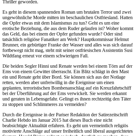
Thriller geworden.
Es geht in diesem spannenden Roman um brutalen Terror und zwei
ungewöhnliche Morde mitten im beschaulichen Ostfriesland. Hatten
die Opfer etwas mit dem Islamismus zu tun? Geht es um eine
erotische Beziehung, die aus dem Ruder gelaufen ist? Woher kommt
das Geld, das bei einem der Opfer gefunden wurde? Oder sind
tatsächlich religiöse Fanatiker am Werk? Hauptkommissar Helmut
Brunner, ein gebürtiger Franke der Wasser und alles was sich darauf
fortbewegt nicht mag, steht mit seiner ostfriesischen Assistentin Susi
Wildtfang erneut vor einem schwierigen Fall.
Die beiden Segler Hinni und Renate werden bei einem Törn auf der
Ems von einem Gewitter überrascht. Ein Blitz schlägt in den Mast
ein und Renate geht über Bord. Sie können sich aus der Notlage
retten, werden aber unfreiwillig in die Ereignisse um einen
geplanten, terroristischen Bombenanschlag auf ein Kreuzfahrtschiff
bei der Überführung auf der Ems verwickelt. Sie werden erkannt
und geraten in Lebensgefahr. Gelingt es ihnen rechtzeitig den Täter
zu stoppen und Schlimmeres zu vermeiden?
Durch die Ereignisse in der Pariser Redaktion der Satirezeitschrift
Charlie Hebdo im Januar 2015 hat dieses Buch eine nicht
beabsichtigte Aktualität erfahren. Es geht um vermeintlich religiös
motivierte Anschläge auf unser freiheitlich und liberal ausgerichtetes