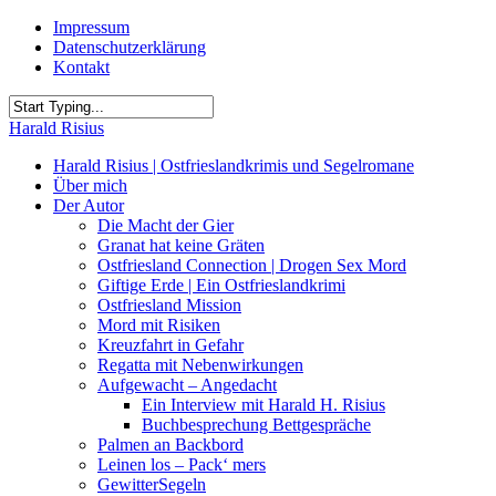
Skip
Impressum
to
Datenschutzerklärung
main
Kontakt
content
Close
Harald Risius
Search
Menu
Harald Risius | Ostfrieslandkrimis und Segelromane
Über mich
Der Autor
Die Macht der Gier
Granat hat keine Gräten
Ostfriesland Connection | Drogen Sex Mord
Giftige Erde | Ein Ostfrieslandkrimi
Ostfriesland Mission
Mord mit Risiken
Kreuzfahrt in Gefahr
Regatta mit Nebenwirkungen
Aufgewacht – Angedacht
Ein Interview mit Harald H. Risius
Buchbesprechung Bettgespräche
Palmen an Backbord
Leinen los – Pack‘ mers
GewitterSegeln