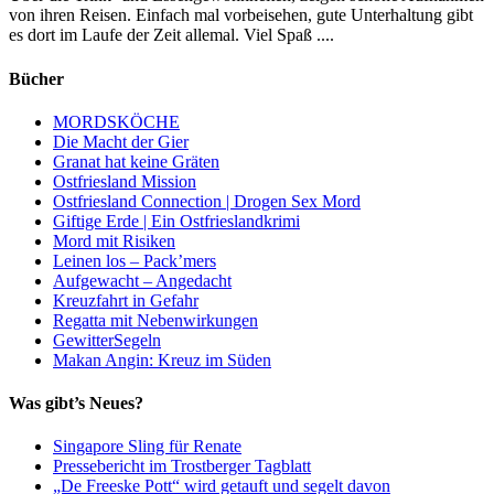
von ihren Reisen. Einfach mal vorbeisehen, gute Unterhaltung gibt
es dort im Laufe der Zeit allemal. Viel Spaß ....
Bücher
MORDSKÖCHE
Die Macht der Gier
Granat hat keine Gräten
Ostfriesland Mission
Ostfriesland Connection | Drogen Sex Mord
Giftige Erde | Ein Ostfrieslandkrimi
Mord mit Risiken
Leinen los – Pack’mers
Aufgewacht – Angedacht
Kreuzfahrt in Gefahr
Regatta mit Nebenwirkungen
GewitterSegeln
Makan Angin: Kreuz im Süden
Was gibt’s Neues?
Singapore Sling für Renate
Pressebericht im Trostberger Tagblatt
„De Freeske Pott“ wird getauft und segelt davon