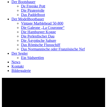
Der Bootsbauer
De Freeske Pott
Die Piratenjolle
Das Paddelboot
Der Modellbootbauer
Vintage Marblehead 50-800
Die Galeone „La Couronne“
Die Hamburger Kogge
Die Perlenfischer Dau
Die Ägyptische Sahure
Das Römische Flussschiff
Das Normannische oder Französische Nef
Der Segler
Ein Südseetörn
News
Kontakt
Bildergalerie
Kreuzfahrt in Gefahr | Heiliger
Krieg – Sündiger Frieden