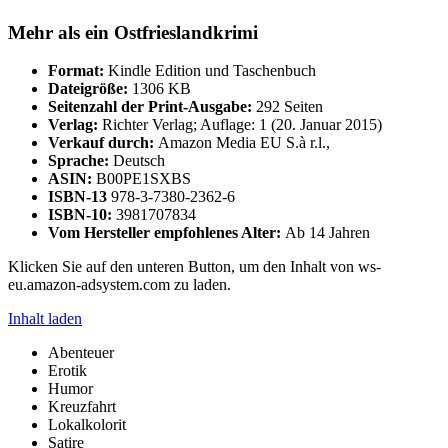
Mehr als ein Ostfrieslandkrimi
Format:
Kindle Edition und Taschenbuch
Dateigröße:
1306 KB
Seitenzahl der Print-Ausgabe:
292 Seiten
Verlag:
Richter Verlag; Auflage: 1 (20. Januar 2015)
Verkauf durch:
Amazon Media EU S.à r.l.,
Sprache:
Deutsch
ASIN:
B00PE1SXBS
ISBN-13
978-3-7380-2362-6
ISBN-10:
3981707834
Vom Hersteller empfohlenes Alter:
Ab 14 Jahren
Klicken Sie auf den unteren Button, um den Inhalt von ws-
eu.amazon-adsystem.com zu laden.
Inhalt laden
Abenteuer
Erotik
Humor
Kreuzfahrt
Lokalkolorit
Satire