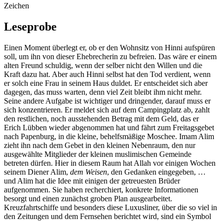
Zeichen
Leseprobe
Einen Moment überlegt er, ob er den Wohnsitz von Hinni aufspüren
soll, um ihn von dieser Ehebrecherin zu befreien. Das wäre er einem
alten Freund schuldig, wenn der selber nicht den Willen und die
Kraft dazu hat. Aber auch Hinni selbst hat den Tod verdient, wenn
er solch eine Frau in seinem Haus duldet. Er entscheidet sich aber
dagegen, das muss warten, denn viel Zeit bleibt ihm nicht mehr.
Seine andere Aufgabe ist wichtiger und dringender, darauf muss er
sich konzentrieren. Er meldet sich auf dem Campingplatz ab, zahlt
den restlichen, noch ausstehenden Betrag mit dem Geld, das er
Erich Lübben wieder abgenommen hat und fährt zum Freitagsgebet
nach Papenburg, in die kleine, behelfsmäßige Moschee. Imam Alim
zieht ihn nach dem Gebet in den kleinen Nebenraum, den nur
ausgewählte Mitglieder der kleinen muslimischen Gemeinde
betreten dürfen. Hier in diesem Raum hat Allah vor einigen Wochen
seinem Diener Alim,
dem Weisen
, den Gedanken eingegeben, …
und Alim hat die Idee mit einigen der getreuesten Brüder
aufgenommen. Sie haben recherchiert, konkrete Informationen
besorgt und einen zunächst groben Plan ausgearbeitet.
Kreuzfahrtschiffe und besonders diese Luxusliner, über die so viel in
den Zeitungen und dem Fernsehen berichtet wird, sind ein Symbol