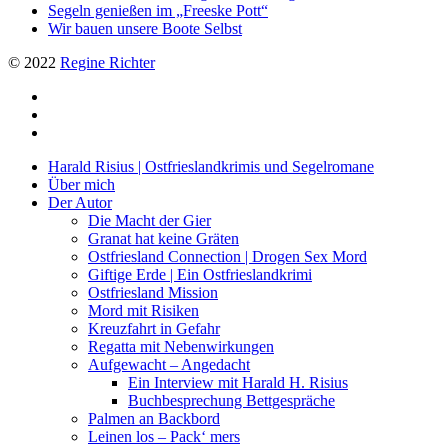
Segeln genießen im „Freeske Pott“
Wir bauen unsere Boote Selbst
© 2022
Regine Richter
twitter
facebook
google-
plus
Close
Harald Risius | Ostfrieslandkrimis und Segelromane
Menu
Über mich
Der Autor
Die Macht der Gier
Granat hat keine Gräten
Ostfriesland Connection | Drogen Sex Mord
Giftige Erde | Ein Ostfrieslandkrimi
Ostfriesland Mission
Mord mit Risiken
Kreuzfahrt in Gefahr
Regatta mit Nebenwirkungen
Aufgewacht – Angedacht
Ein Interview mit Harald H. Risius
Buchbesprechung Bettgespräche
Palmen an Backbord
Leinen los – Pack‘ mers