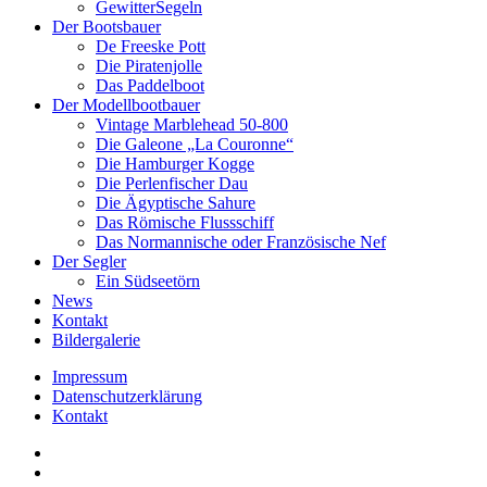
GewitterSegeln
Der Bootsbauer
De Freeske Pott
Die Piratenjolle
Das Paddelboot
Der Modellbootbauer
Vintage Marblehead 50-800
Die Galeone „La Couronne“
Die Hamburger Kogge
Die Perlenfischer Dau
Die Ägyptische Sahure
Das Römische Flussschiff
Das Normannische oder Französische Nef
Der Segler
Ein Südseetörn
News
Kontakt
Bildergalerie
Impressum
Datenschutzerklärung
Kontakt